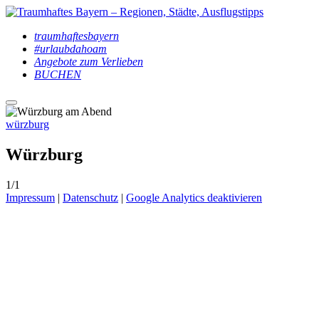
traumhaftesbayern
#urlaubdahoam
Angebote zum Verlieben
BUCHEN
Hauptmenü
würzburg
Würzburg
1/1
Impressum
|
Datenschutz
|
Google Analytics deaktivieren