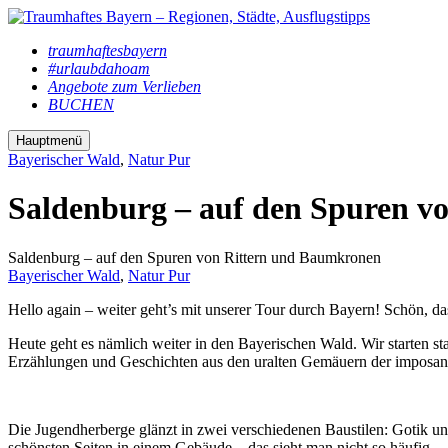
traumhaftesbayern
#urlaubdahoam
Angebote zum Verlieben
BUCHEN
Hauptmenü
Bayerischer Wald
,
Natur Pur
Saldenburg – auf den Spuren v
Saldenburg – auf den Spuren von Rittern und Baumkronen
Bayerischer Wald
,
Natur Pur
Hello again – weiter geht’s mit unserer Tour durch Bayern! Schön, das
Heute geht es nämlich weiter in den Bayerischen Wald. Wir starten 
Erzählungen und Geschichten aus den uralten Gemäuern der imposan
Die Jugendherberge glänzt in zwei verschiedenen Baustilen: Gotik u
schönsten Seiten in einem Gebäude – das sieht man nicht so häufig.