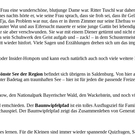
zte Frau eine wunderschöne, blutjunge Dame
war
. Ritter Tuschl war daher
nes nachts hörte er, wie seine Frau sprach, dass sie froh sei, dass ihr 
 Tja, das Problem war nur, dass er in ihrem Zimmer nur seine Ehefrau v
uter Wut und aus Eifersucht mauerte er seine junge Gattin bei lebend
war sie aber verschwunden. Sie war mit einem Diener getürmt und nicht
da sein Schuhwerk den Geist aufgab und – zack! – in dem Schustermeis
t wieder hinfort.
Viele Sagen und Erzählungen drehen sich um das imp
 oder Insider-Hotspots und kann euch natürlich auch noch viele weiter
hönste See der Region
befindet sich übrigens in Saldenburg. Von hier a
 Badetag am traumhaften See – hier ist für jeden die passende Freizeit
Show, den Nationalpark Bayerischer Wald, den Wackelstein, und noch 
d
entschieden. Der
Baumwipfelpfad
ist ein tolles Ausflugsziel für Fa
auspiel. Der Baumwipfelpfad zeigt das Zusammenleben von Generationen
es lernen. Für die Kleinen sind immer wieder spannende Quizfragen, S