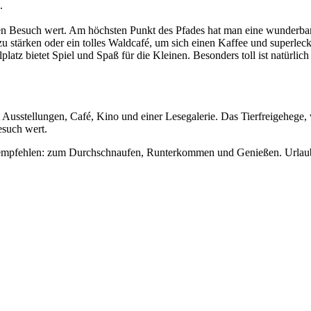
.
einen Besuch wert. Am höchsten Punkt des Pfades hat man eine wunderb
 zu stärken oder ein tolles Waldcafé, um sich einen Kaffee und superl
atz bietet Spiel und Spaß für die Kleinen. Besonders toll ist natürlich
 Ausstellungen, Café, Kino und einer Lesegalerie. Das Tierfreigehege,
esuch wert.
empfehlen: zum Durchschnaufen, Runterkommen und Genießen. Urlaub 