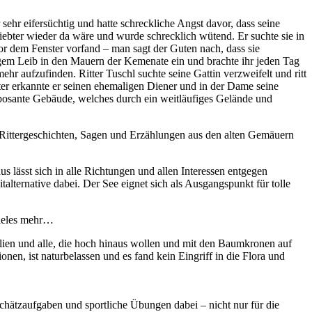
 sehr eifersüchtig und hatte schreckliche Angst davor, dass seine
Geliebter wieder da wäre und wurde schrecklich wütend. Er suchte sie in
or dem Fenster vorfand – man sagt der Guten nach, dass sie
igem Leib in den Mauern der Kemenate ein und brachte ihr jeden Tag
 mehr aufzufinden
.
Ritter Tuschl suchte seine Gattin verzweifelt und ritt
ter erkannte er seinen ehemaligen Diener und in der Dame seine
osante Gebäude, welches durch ein weitläufiges Gelände und
e Rittergeschichten, Sagen und Erzählungen aus den alten Gemäuern
us lässt sich in alle Richtungen und allen Interessen entgegen
alternative dabei. Der See eignet sich als Ausgangspunkt für tolle
vieles mehr…
milien und alle, die hoch hinaus wollen und mit den Baumkronen auf
, ist naturbelassen und es fand kein Eingriff in die Flora und
chätzaufgaben und sportliche Übungen dabei – nicht nur für die