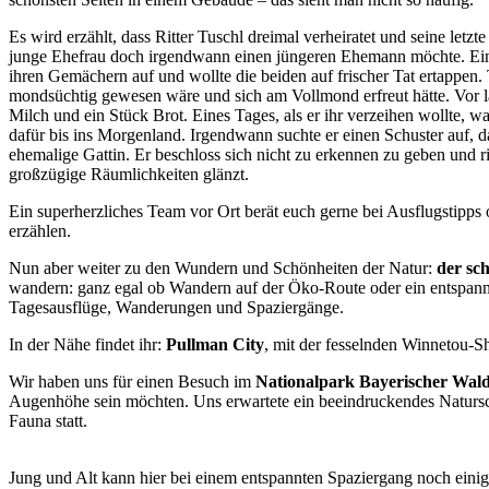
Es wird erzählt, dass Ritter Tuschl dreimal verheiratet und seine let
junge Ehefrau doch irgendwann einen jüngeren Ehemann möchte.
E
i
ihren Gemächern auf und wollte die beiden auf frischer Tat ertappen.
mondsüchtig gewesen wäre und sich am Vollmond erfreut hätte. Vor la
Milch und ein Stück Brot. Eines Tages, als er ihr verzeihen wollte, 
dafür bis ins Morgenland. Irgendwann suchte er einen Schuster auf, 
ehemalige Gattin. Er beschloss sich nicht zu erkennen zu geben und rit
großzügige Räumlichkeiten glänzt.
Ein superherzliches Team vor Ort berät euch gerne bei Ausflugstipps
erzählen.
Nun aber weiter zu den Wundern und Schönheiten der Natur:
der sc
wandern: ganz egal ob Wandern auf der Öko-Route oder ein entspannter
Tagesausflüge, Wanderungen und Spaziergänge.
In der Nähe findet ihr:
Pullman City
, mit der fesselnden Winnetou-
Wir haben uns für einen Besuch im
Nationalpark Bayerischer Wal
Augenhöhe sein möchten. Uns erwartete ein beeindruckendes Natursch
Fauna statt.
Jung und Alt kann hier bei einem entspannten Spaziergang noch einig