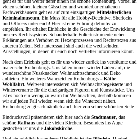
geht es für uns weiter tiefer hinein ins schöne Rothenburg. Vorbei an
vielen schönen kleinen Gässchen und wunderbar erhaltenen
Fachwerkhäusern geht es auf zum einzigartigen
Mittelalterlichen
Kriminalmuseum
. Ein Muss für alle Hobby-Detektive, Sherlocks
und Officers unter euch! Hier ist eine Führung definitiv zu
empfehlen. Ihr erhaltet Einblicke in die Geschichte der Entwicklung
unseres Rechtssystems. Schauderhafte Folterinstrumente neben
Erklärungen aus Verhören zu Hexenprozessen und Rechtstexten aus
anderen Zeiten. Sehr interessant sind auch die wechselnden
Ausstellungen, in denen ihr euch noch vertiefter informieren könnt.
Nach dem Erlebnis geht es für uns wieder zurück ins verträumte und
malerische Rothenburgs. Uns fallen immer wieder Läden auf, die
wunderschöne Nussknacker, Weihnachtsschmuck und Deko
anbieten. Ein weiteres Wahrzeichen Rothenburgs –
Käthe
Wohlfahrt
. Weltweit interessieren sich Weihnachtsbegeisterte und
Wintervernarrte für die einzigartigen Figuren und Kunststücke. Uns
ist es noch ein wenig zu warm für Weihnachten, deshalb kommen
wir auf jeden Fall wieder, wenn sich die Winterzeit nähert.
Rothenburg zeigt sich nämlich auch hier von seiner schönsten Seite.
Eindrucksvoll präsentieren sich hier auch die
Stadtmauer
, das
schöne
Rathaus
und die vielen Kirchen. Besonders ins Auge
gestochen ist uns die
Jakobskirche
.
Und ein wirklich besonderes Highlight ist das
Plönlein
. Hierbei