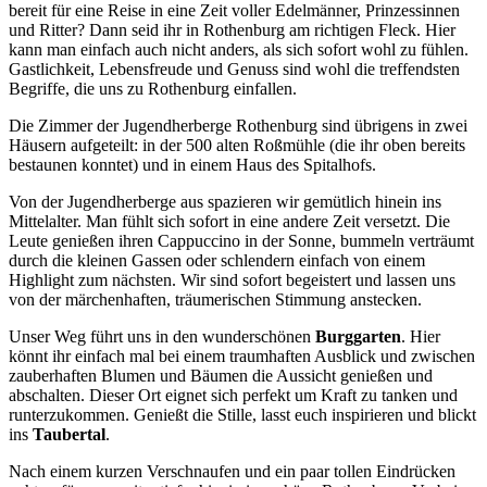
bereit für eine Reise in eine Zeit voller Edelmänner, Prinzessinnen
und Ritter? Dann seid ihr in Rothenburg am richtigen Fleck. Hier
kann man einfach auch nicht anders, als sich sofort wohl zu fühlen.
Gastlichkeit, Lebensfreude und Genuss sind wohl die treffendsten
Begriffe, die uns zu Rothenburg einfallen.
Die Zimmer der Jugendherberge Rothenburg sind übrigens in zwei
Häusern aufgeteilt: in der 500 alten Roßmühle (die ihr oben bereits
bestaunen konntet) und in einem Haus des Spitalhofs.
Von der Jugendherberge aus spazieren wir gemütlich hinein ins
Mittelalter. Man fühlt sich sofort in eine andere Zeit versetzt. Die
Leute genießen ihren Cappuccino in der Sonne, bummeln verträumt
durch die kleinen Gassen oder schlendern einfach von einem
Highlight zum nächsten. Wir sind sofort begeistert und lassen uns
von der märchenhaften, träumerischen Stimmung anstecken.
Unser Weg führt uns in den wunderschönen
Burggarten
. Hier
könnt ihr einfach mal bei einem traumhaften Ausblick und zwischen
zauberhaften Blumen und Bäumen die Aussicht genießen und
abschalten. Dieser Ort eignet sich perfekt um Kraft zu tanken und
runterzukommen. Genießt die Stille, lasst euch inspirieren und blickt
ins
Taubertal
.
Nach einem kurzen Verschnaufen und ein paar tollen Eindrücken