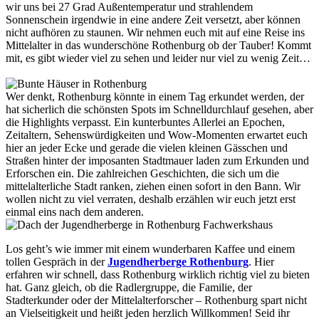
wir uns bei 27 Grad Außentemperatur und strahlendem
Sonnenschein irgendwie in eine andere Zeit versetzt, aber können
nicht aufhören zu staunen. Wir nehmen euch mit auf eine Reise ins
Mittelalter in das wunderschöne Rothenburg ob der Tauber! Kommt
mit, es gibt wieder viel zu sehen und leider nur viel zu wenig Zeit…
Wer denkt, Rothenburg könnte in einem Tag erkundet werden, der
hat sicherlich die schönsten Spots im Schnelldurchlauf gesehen, aber
die Highlights verpasst. Ein kunterbuntes Allerlei an Epochen,
Zeitaltern, Sehenswürdigkeiten und Wow-Momenten erwartet euch
hier an jeder Ecke und gerade die vielen kleinen Gässchen und
Straßen hinter der imposanten Stadtmauer laden zum Erkunden und
Erforschen ein. Die zahlreichen Geschichten, die sich um die
mittelalterliche Stadt ranken, ziehen einen sofort in den Bann. Wir
wollen nicht zu viel verraten, deshalb erzählen wir euch jetzt erst
einmal eins nach dem anderen.
Los geht’s wie immer mit einem wunderbaren Kaffee und einem
tollen Gespräch in der
Jugendherberge Rothenburg
. Hier
erfahren wir schnell, dass Rothenburg wirklich richtig viel zu bieten
hat. Ganz gleich, ob die Radlergruppe, die Familie, der
Stadterkunder oder der Mittelalterforscher – Rothenburg spart nicht
an Vielseitigkeit und heißt jeden herzlich Willkommen! Seid ihr