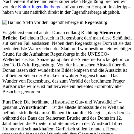
Nach einem Kaffee und einer superlieben Begrüßung brechen wir
von der
Kultur Jugendherberge
auf zum ersten Hotspot. Insidertipps
haben wir uns natürlich direkt in der Jugendherberge abgeholt.
Es geht erst einmal an der Donau entlang Richtung
Steinerner
Brücke
. Bei einem Besuch in Regensburg darf man diese Schönheit
auf keinen Fall auslassen: Neben dem Regensburger Dom ist sie das
bedeutendste Wahrzeichen der Stadt und war bestimmt ein wichtiger
Grund für die Aufnahme Regensburgs in die UNESCO-
Welterbeliste. Ein Spaziergang über die Steinerne Brücke gehört zu
den To Do’s in Regensburg: Von der historischen Altstadt über die
Donau lassen sich wunderbare Bilder knipsen und die Aussicht ist
auf beiden Seiten der Brücke ein wahrer Augenschmaus. Das
Wunder von Regensburg, das zum Vorbild der berühmten Prager
Karlsbrücke wurde, ist mittlerweile ein beliebtes Fotomotiv aller
Besucher geworden.
Fun Fact:
Die berühmte „Historische Gar- und Wurstküche“ –
genannt
„Wurstkuchl“
– ist die älteste Imbissbude der Welt und
befindet sich direkt am südlichen Donauufer. Belegt ist, dass bereits
während des Baus der Steinernen Brücke und des Doms im 12.
Jahrhundert die Arbeiter und Steinmetze in der Wurstkuchl ihren
Hunger mit schmackhaftem Garfleisch stillen konnten. Heute