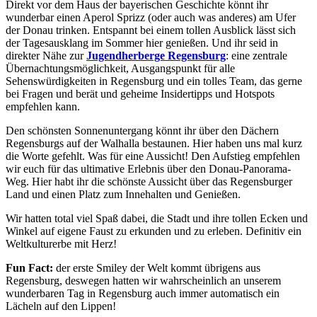
Direkt vor dem Haus der bayerischen Geschichte könnt ihr
wunderbar einen Aperol Sprizz (oder auch was anderes) am Ufer
der Donau trinken. Entspannt bei einem tollen Ausblick lässt sich
der Tagesausklang im Sommer hier genießen. Und ihr seid in
direkter Nähe zur
Jugendherberge Regensburg
: eine zentrale
Übernachtungsmöglichkeit, Ausgangspunkt für alle
Sehenswürdigkeiten in Regensburg und ein tolles Team, das gerne
bei Fragen und berät und geheime Insidertipps und Hotspots
empfehlen kann.
Den schönsten Sonnenuntergang könnt ihr über den Dächern
Regensburgs auf der Walhalla bestaunen. Hier haben uns mal kurz
die Worte gefehlt. Was für eine Aussicht! Den Aufstieg empfehlen
wir euch für das ultimative Erlebnis über den Donau-Panorama-
Weg. Hier habt ihr die schönste Aussicht über das Regensburger
Land und einen Platz zum Innehalten und Genießen.
Wir hatten total viel Spaß dabei, die Stadt und ihre tollen Ecken und
Winkel auf eigene Faust zu erkunden und zu erleben. Definitiv ein
Weltkulturerbe mit Herz!
Fun Fact:
der erste Smiley der Welt kommt übrigens aus
Regensburg, deswegen hatten wir wahrscheinlich an unserem
wunderbaren Tag in Regensburg auch immer automatisch ein
Lächeln auf den Lippen!