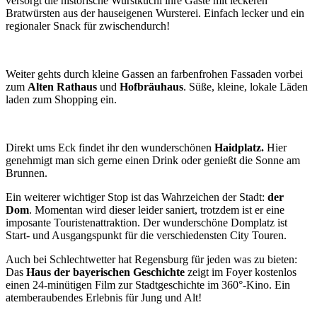
versorgt die historische Wurstkuchl ihre Gäste mit leckeren
Bratwürsten aus der hauseigenen Wursterei. Einfach lecker und ein
regionaler Snack für zwischendurch!
Weiter gehts durch kleine Gassen an farbenfrohen Fassaden vorbei
zum
Alten Rathaus
und
Hofbräuhaus
. Süße, kleine, lokale Läden
laden zum Shopping ein.
Direkt ums Eck findet ihr den wunderschönen
Haidplatz.
Hier
genehmigt man sich gerne einen Drink oder genießt die Sonne am
Brunnen.
Ein weiterer wichtiger Stop ist das Wahrzeichen der Stadt:
der
Dom
. Momentan wird dieser leider saniert, trotzdem ist er eine
imposante Touristenattraktion. Der wunderschöne Domplatz ist
Start- und Ausgangspunkt für die verschiedensten City Touren.
Auch bei Schlechtwetter hat Regensburg für jeden was zu bieten:
Das
Haus der bayerischen Geschichte
zeigt im Foyer kostenlos
einen 24-minütigen Film zur Stadtgeschichte im 360°-Kino. Ein
atemberaubendes Erlebnis für Jung und Alt!